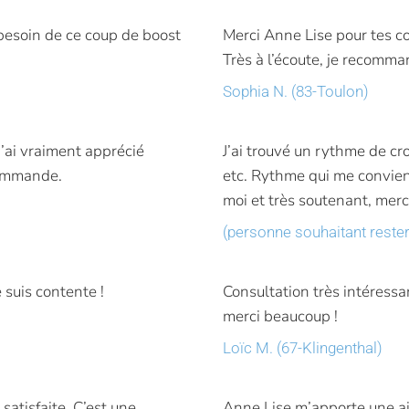
 besoin de ce coup de boost
Merci Anne Lise pour tes co
Très à l’écoute, je recomma
Sophia N. (83-Toulon)
j’ai vraiment apprécié
J’ai trouvé un rythme de cro
commande.
etc. Rythme qui me convient
moi et très soutenant, merc
(personne souhaitant rest
 suis contente !
Consultation très intéressa
merci beaucoup !
Loïc M. (67-Klingenthal)
satisfaite. C’est une
Anne Lise m’apporte une ai