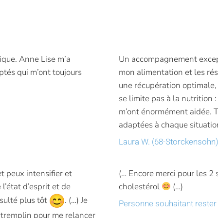
tique. Anne Lise m’a
Un accompagnement excepti
tés qui m’ont toujours
mon alimentation et les résu
une récupération optimale, 
se limite pas à la nutrition 
m’ont énormément aidée. To
adaptées à chaque situatio
Laura W. (68-Storckensohn
 peux intensifier et
(… Encore merci pour les 2 
l’état d’esprit et de
cholestérol
(…)
nsulté plus tôt
. (…) Je
Personne souhaitant reste
i tremplin pour me relancer