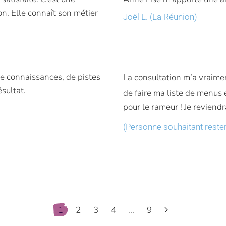
on. Elle connaît son métier
Joël L. (La Réunion)
e connaissances, de pistes
La consultation m’a vraimen
sultat.
de faire ma liste de menus e
pour le rameur ! Je reviend
(Personne souhaitant rest
1
2
3
4
…
9