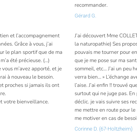
recommander.
Gérard G.
outien et l’accompagnement
J’ai découvert Mme COLLET
ées. Grâce à vous, j’ai
la naturopathie) Ses propos 
sur le plan sportif que de ma
pouvais me tourner pour en
 m’a été précieuse. (…)
que je me pose sur ma sant
 vous m’avez apporté, et je
sommeil, etc… J’ai un peu h
irai à nouveau le besoin.
verra bien… » L’échange avec
 proches si jamais ils ont
l’aise. J’ai enfin !! trouvé q
re.
surtout qui ne juge pas. En 
 votre bienveillance.
déclic. je vais suivre ses 
me mettre en route pour le 
me motiver en cas de besoi
Corinne D. (67-Holtzheim)