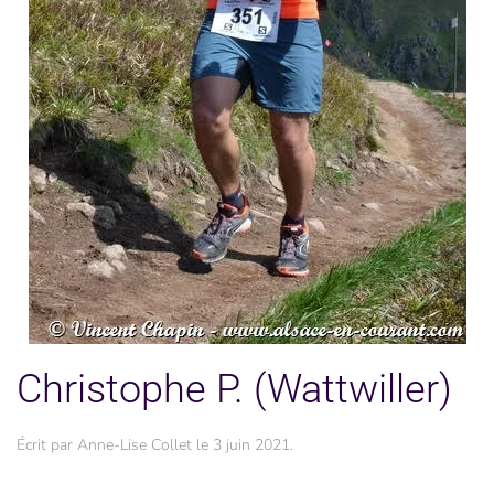
Christophe P. (Wattwiller)
Écrit par
Anne-Lise Collet
le
3 juin 2021
.