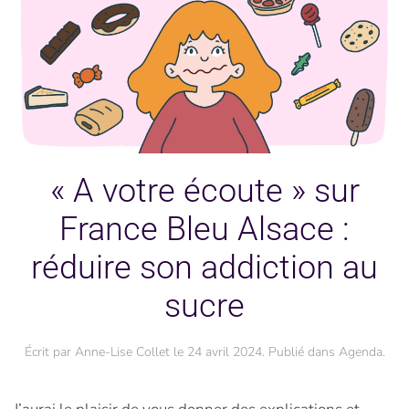
« A votre écoute » sur
France Bleu Alsace :
réduire son addiction au
sucre
Écrit par
Anne-Lise Collet
le
24 avril 2024
. Publié dans
Agenda
.