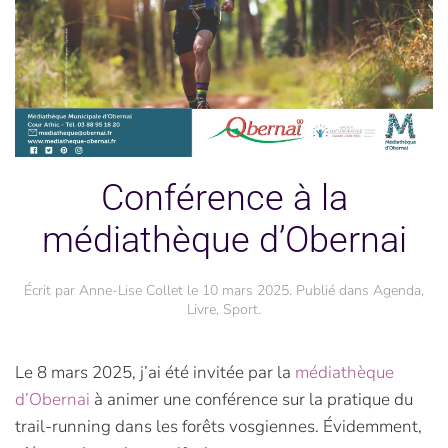
Conférence à la
médiathèque d’Obernai
Écrit par
Anne-Lise Collet
le
10 mars 2025
. Publié dans
Agenda
,
Livre
,
Sport
.
Le 8 mars 2025, j’ai été invitée par la
médiathèque
d’Obernai
à animer une conférence sur la pratique du
trail-running dans les forêts vosgiennes. Évidemment,