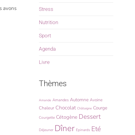
 avons
Stress
Nutrition
Sport
Agenda
Livre
Thèmes
Automne
Avoine
Amandes
Amande
Chocolat
Chaleur
Courge
Châtaigne
Dessert
Cétogène
Courgette
Dîner
Eté
Déjeuner
Epinards