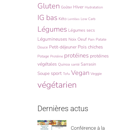
Gluten
Hiver
Goûter
Hydratation
IG bas
Kéto
Low Carb
Lentilles
Légumes
Légumes secs
Légumineuses
Oeuf
Noix
Patate
Pain
Pois chiches
Petit-déjeuner
Douce
protéines
protéines
Potage
Protéine
végétales
Sarrasin
Quinoa
santé
Vegan
sport
Soupe
Veggie
Tofu
végétarien
Dernières actus
Conférence à la