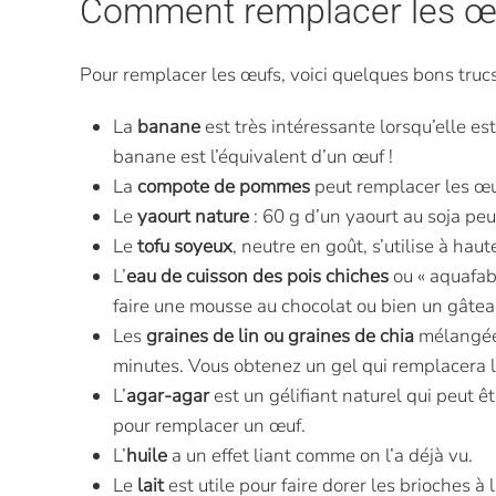
Comment remplacer les œ
Pour remplacer les œufs, voici quelques bons trucs
La
banane
est très intéressante lorsqu’elle es
banane est l’équivalent d’un œuf !
La
compote de pommes
peut remplacer les œu
Le
yaourt nature
: 60 g d’un yaourt au soja pe
Le
tofu soyeux
, neutre en goût, s’utilise à hau
L’
eau de cuisson des pois chiches
ou « aquafaba
faire une mousse au chocolat ou bien un gâtea
Les
graines de lin ou graines de chia
mélangées 
minutes. Vous obtenez un gel qui remplacera le
L’
agar-agar
est un gélifiant naturel qui peut ê
pour remplacer un œuf.
L’
huile
a un effet liant comme on l’a déjà vu.
Le
lait
est utile pour faire dorer les brioches à 