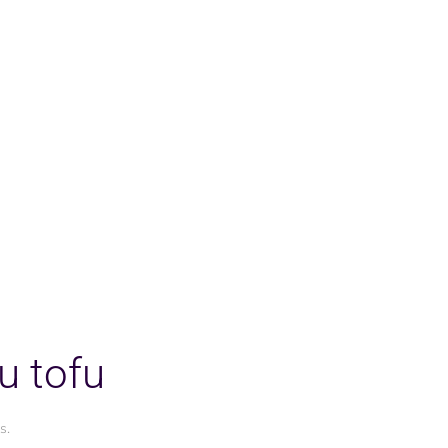
u tofu
s
.