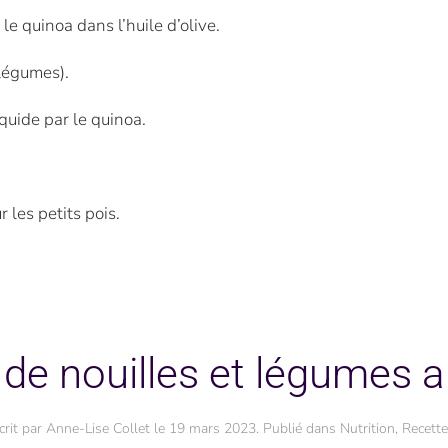
t le quinoa dans l’huile d’olive.
 légumes).
quide par le quinoa.
 les petits pois.
 de nouilles et légumes a
crit par
Anne-Lise Collet
le
19 mars 2023
. Publié dans
Nutrition
,
Recette