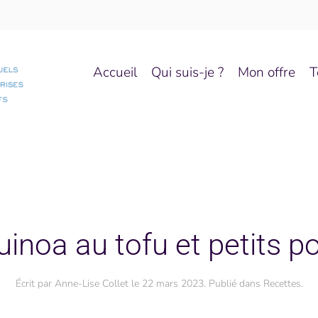
Accueil
Qui suis-je ?
Mon offre
T
uinoa au tofu et petits po
Écrit par
Anne-Lise Collet
le
22 mars 2023
. Publié dans
Recettes
.