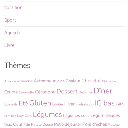
Nutrition
Sport
Agenda
Livre
Thèmes
Chocolat
Automne
Chaleur
Avoine
Amandes
Amande
Châtaigne
Dîner
Dessert
Cétogène
Courge
Courgette
Déjeuner
Gluten
IG bas
Eté
Hiver
Kéto
Goûter
Epinards
Hydratation
Légumes
Légumineuses
Légumes secs
Low Carb
Lentilles
Pois chiches
Oeuf
Petit-déjeuner
Noix
Patate Douce
Potage
Pain