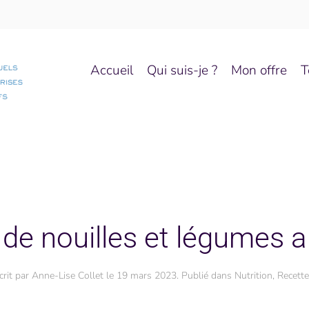
Accueil
Qui suis-je ?
Mon offre
T
 de nouilles et légumes a
crit par
Anne-Lise Collet
le
19 mars 2023
. Publié dans
Nutrition
,
Recette