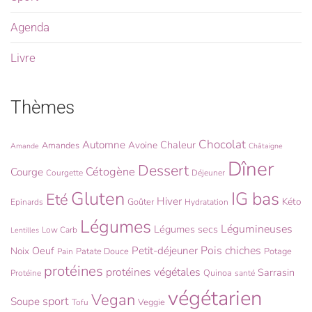
Agenda
Livre
Thèmes
Chocolat
Automne
Chaleur
Avoine
Amandes
Amande
Châtaigne
Dîner
Dessert
Cétogène
Courge
Courgette
Déjeuner
Gluten
IG bas
Eté
Hiver
Kéto
Goûter
Epinards
Hydratation
Légumes
Légumineuses
Légumes secs
Low Carb
Lentilles
Pois chiches
Oeuf
Petit-déjeuner
Noix
Patate Douce
Potage
Pain
protéines
protéines végétales
Sarrasin
Quinoa
Protéine
santé
végétarien
Vegan
sport
Soupe
Veggie
Tofu