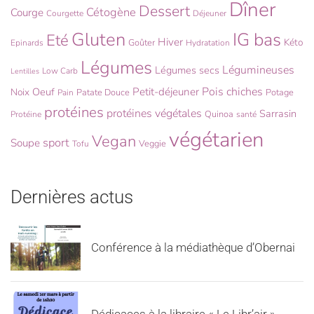
Dîner
Dessert
Cétogène
Courge
Courgette
Déjeuner
Gluten
IG bas
Eté
Hiver
Kéto
Goûter
Epinards
Hydratation
Légumes
Légumineuses
Légumes secs
Low Carb
Lentilles
Pois chiches
Oeuf
Petit-déjeuner
Noix
Patate Douce
Potage
Pain
protéines
protéines végétales
Sarrasin
Quinoa
Protéine
santé
végétarien
Vegan
sport
Soupe
Veggie
Tofu
Dernières actus
Conférence à la médiathèque d’Obernai