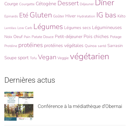
Dîner
Dessert
Cétogène
Courge
Courgette
Déjeuner
Gluten
IG bas
Eté
Hiver
Kéto
Goûter
Epinards
Hydratation
Légumes
Légumineuses
Légumes secs
Low Carb
Lentilles
Pois chiches
Oeuf
Petit-déjeuner
Noix
Patate Douce
Potage
Pain
protéines
protéines végétales
Sarrasin
Quinoa
Protéine
santé
végétarien
Vegan
sport
Soupe
Veggie
Tofu
Dernières actus
Conférence à la médiathèque d’Obernai