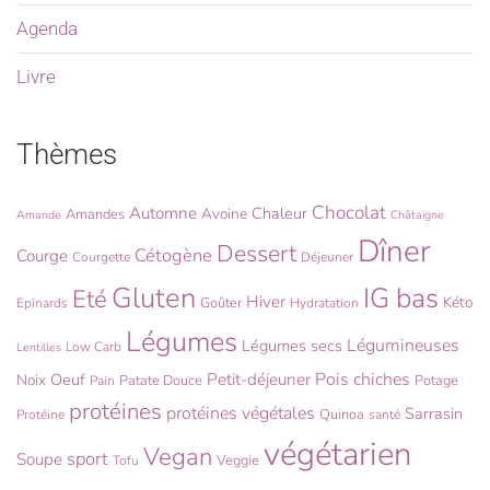
Agenda
Livre
Thèmes
Chocolat
Automne
Chaleur
Avoine
Amandes
Amande
Châtaigne
Dîner
Dessert
Cétogène
Courge
Courgette
Déjeuner
Gluten
IG bas
Eté
Hiver
Kéto
Goûter
Epinards
Hydratation
Légumes
Légumineuses
Légumes secs
Low Carb
Lentilles
Pois chiches
Oeuf
Petit-déjeuner
Noix
Patate Douce
Potage
Pain
protéines
protéines végétales
Sarrasin
Quinoa
Protéine
santé
végétarien
Vegan
sport
Soupe
Veggie
Tofu