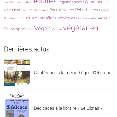
Légumes
Légumineuses
Légumes secs
Low Carb
Lentilles
Pois chiches
Oeuf
Petit-déjeuner
Noix
Patate Douce
Potage
Pain
protéines
protéines végétales
Sarrasin
Quinoa
Protéine
santé
végétarien
Vegan
sport
Soupe
Veggie
Tofu
Dernières actus
Conférence à la médiathèque d’Obernai
Dédicaces à la libraire « Le Libr’air »