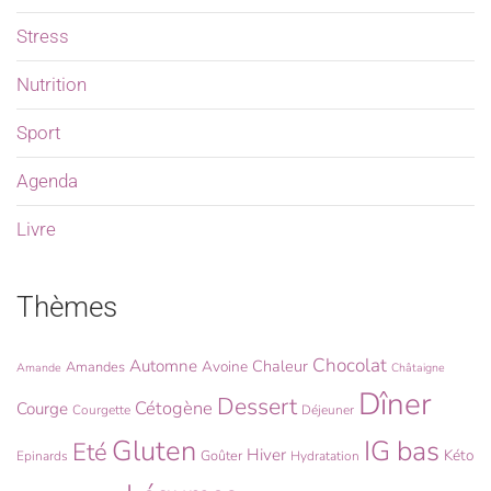
Stress
Nutrition
Sport
Agenda
Livre
Thèmes
Chocolat
Automne
Chaleur
Avoine
Amandes
Amande
Châtaigne
Dîner
Dessert
Cétogène
Courge
Courgette
Déjeuner
Gluten
IG bas
Eté
Hiver
Kéto
Goûter
Epinards
Hydratation