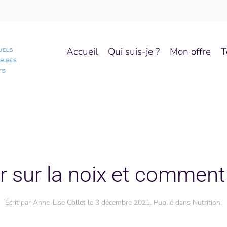
Accueil
Qui suis-je ?
Mon offre
T
r sur la noix et comment 
Écrit par
Anne-Lise Collet
le
3 décembre 2021
. Publié dans
Nutrition
.