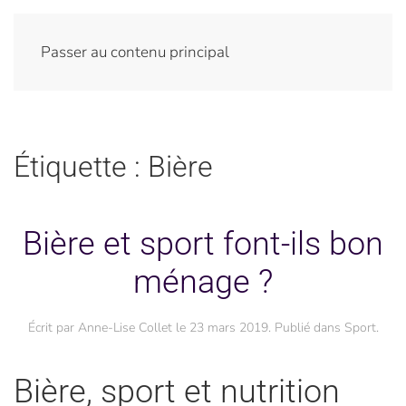
Passer au contenu principal
Étiquette :
Bière
Bière et sport font-ils bon
ménage ?
Écrit par
Anne-Lise Collet
le
23 mars 2019
. Publié dans
Sport
.
Bière, sport et nutrition