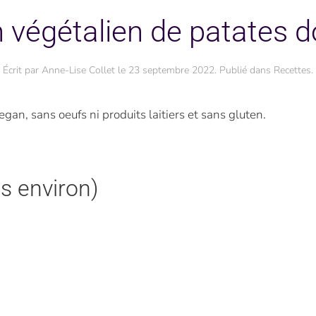
n végétalien de patates 
Écrit par
Anne-Lise Collet
le
23 septembre 2022
. Publié dans
Recettes
.
egan, sans oeufs ni produits laitiers et sans gluten.
s environ)