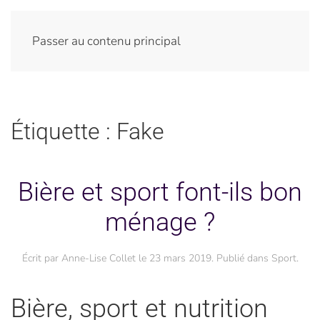
Passer au contenu principal
Étiquette :
Fake
Bière et sport font-ils bon
ménage ?
Écrit par
Anne-Lise Collet
le
23 mars 2019
. Publié dans
Sport
.
Bière, sport et nutrition