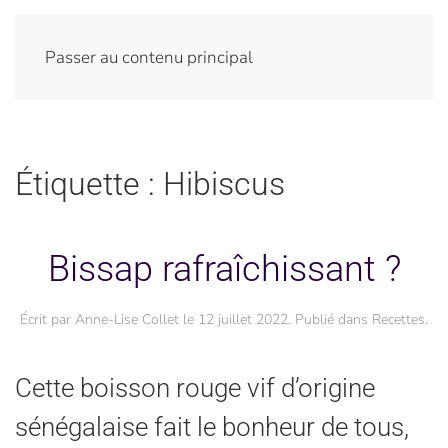
Passer au contenu principal
Étiquette :
Hibiscus
Bissap rafraîchissant ?
Écrit par
Anne-Lise Collet
le
12 juillet 2022
. Publié dans
Recettes
.
Cette boisson rouge vif d’origine
sénégalaise fait le bonheur de tous,