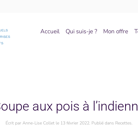
Accueil
Qui suis-je ?
Mon offre
T
oupe aux pois à l’indien
Écrit par
Anne-Lise Collet
le
13 février 2022
. Publié dans
Recettes
.