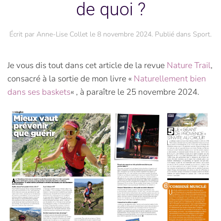
de quoi ?
Écrit par
Anne-Lise Collet
le
8 novembre 2024
. Publié dans
Sport
.
Je vous dis tout dans cet article de la revue
Nature Trail
,
consacré à la sortie de mon livre «
Naturellement bien
dans ses baskets
« , à paraître le 25 novembre 2024.