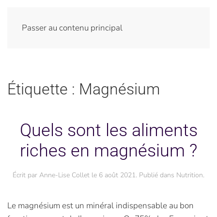
Passer au contenu principal
Étiquette :
Magnésium
Quels sont les aliments
riches en magnésium ?
Écrit par
Anne-Lise Collet
le
6 août 2021
. Publié dans
Nutrition
.
Le magnésium est un minéral indispensable au bon