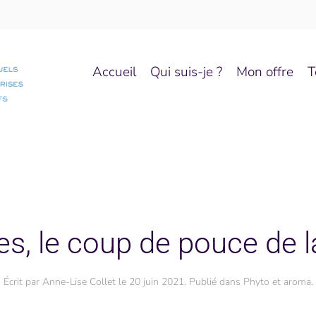
Accueil
Qui suis-je ?
Mon offre
T
s, le coup de pouce de l
Écrit par
Anne-Lise Collet
le
20 juin 2021
. Publié dans
Phyto et aroma
.