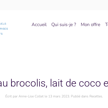
Accueil
Qui suis-je ?
Mon offre
T
au brocolis, lait de coco e
Écrit par
Anne-Lise Collet
le
13 mars 2023
. Publié dans
Recettes
.