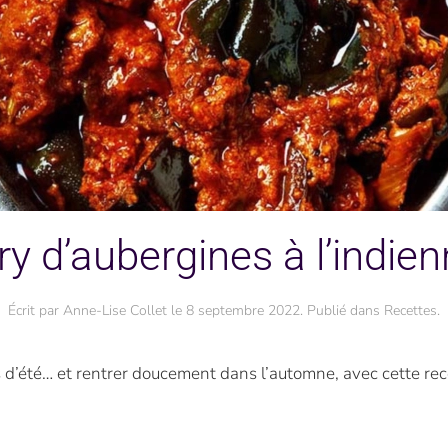
ry d’aubergines à l’indien
Écrit par
Anne-Lise Collet
le
8 septembre 2022
. Publié dans
Recettes
.
d’été… et rentrer doucement dans l’automne, avec cette rece