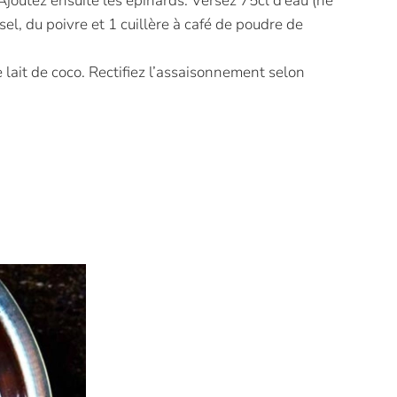
. Ajoutez ensuite les épinards. Versez 75cl d’eau (ne
l, du poivre et 1 cuillère à café de poudre de
e lait de coco. Rectifiez l’assaisonnement selon