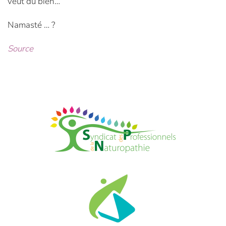
veut du bien…
Namasté … ?
Source