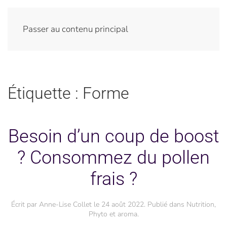
Passer au contenu principal
Étiquette :
Forme
Besoin d’un coup de boost
? Consommez du pollen
frais ?
Écrit par
Anne-Lise Collet
le
24 août 2022
. Publié dans
Nutrition
,
Phyto et aroma
.