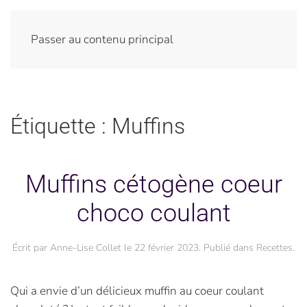
Passer au contenu principal
Étiquette :
Muffins
Muffins cétogène coeur
choco coulant
Écrit par
Anne-Lise Collet
le
22 février 2023
. Publié dans
Recettes
.
Qui a envie d’un délicieux muffin au coeur coulant