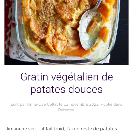
Gratin végétalien de
patates douces
Écrit par
Anne-Lise Collet
le
13 novembre 2022
. Publié dans
Recettes
.
Dimanche soir … il fait froid, j’ai un reste de patates