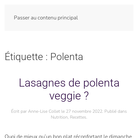
Passer au contenu principal
Étiquette :
Polenta
Lasagnes de polenta
veggie ?
Écrit par
Anne-Lise Collet
le
27 novembre 2022
. Publié dans
Nutrition
,
Recettes
.
Quoi de mieux qu’un bon plat réconfortant le dimanche