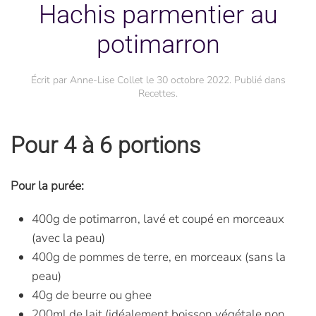
Hachis parmentier au
potimarron
Écrit par
Anne-Lise Collet
le
30 octobre 2022
. Publié dans
Recettes
.
Pour 4 à 6 portions
Pour la purée:
400g de potimarron, lavé et coupé en morceaux
(avec la peau)
400g de pommes de terre, en morceaux (sans la
peau)
40g de beurre ou ghee
200ml de lait (idéalement boisson végétale non