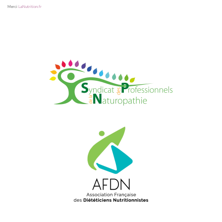
Merci
LaNutrition.fr