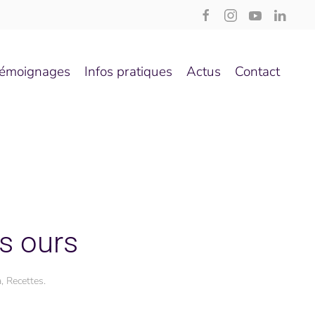
émoignages
Infos pratiques
Actus
Contact
es ours
a
,
Recettes
.