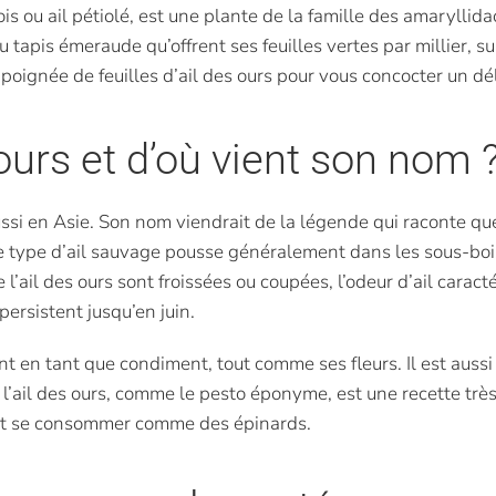
bois ou ail pétiolé, est une plante de la famille des amaryl
u tapis émeraude qu’offrent ses feuilles vertes par millier, s
oignée de feuilles d’ail des ours pour vous concocter un dél
 ours et d’où vient son nom 
ussi en Asie. Son nom viendrait de la légende qui raconte que
Ce type d’ail sauvage pousse généralement dans les sous-boi
 l’ail des ours sont froissées ou coupées, l’odeur d’ail carac
persistent jusqu’en juin.
nt en tant que condiment, tout comme ses fleurs. Il est aussi
 l’ail des ours, comme le pesto éponyme, est une recette très
euvent se consommer comme des épinards.