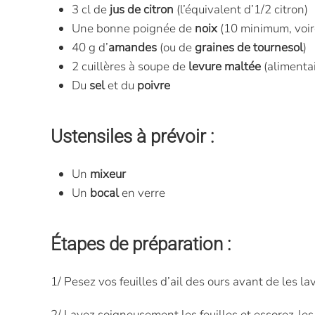
3 cl de
jus de citron
(l’équivalent d’1/2 citron)
Une bonne poignée de
noix
(10 minimum, voir
40 g d’
amandes
(ou de
graines
de
tournesol
)
2 cuillères à soupe de
levure maltée
(alimenta
Du
sel
et du
poivre
Ustensiles à prévoir :
Un
mixeur
Un
bocal
en verre
Étapes de préparation :
1/ Pesez vos feuilles d’ail des ours avant de les lav
2/ Lavez soigneusement les feuilles et essorez-les. 