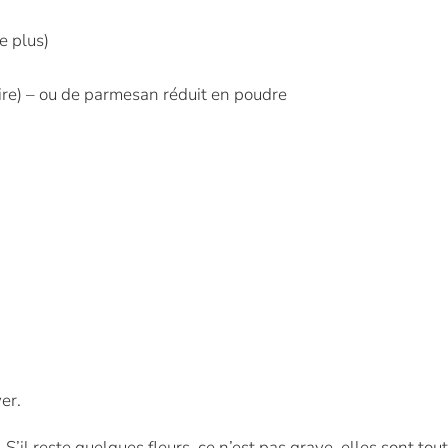
e plus)
ire) – ou de parmesan réduit en poudre
er.
S’il reste quelques fleurs, ce n’est pas grave, elles sont tou