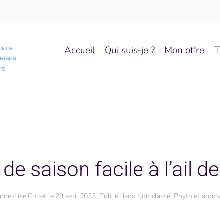
Accueil
Qui suis-je ?
Mon offre
T
de saison facile à l’ail d
nne-Lise Collet
le
29 avril 2023
. Publié dans
Non classé
,
Phyto et arom