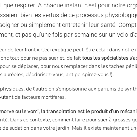
tal que respirer. A chaque instant c’est pour notre o
issaient bien les vertus de ce processus physiolog
soigner ou simplement entretenir leur santé. Compte-t
ent, et pas qu’une fois par semaine sur un vélo d
r de leur front ». Ceci explique peut-être cela : dans notre
donc tout pour ne pas suer et, de fait
tous les spécialistes s’
pour se déplacer, pour nous remplacer dans les taches pén
s auréoles, déodorisez-vous, antiperspirez-vous !).
s physiques, de l’autre on s’empoisonne aux parfums de synt
utant de facteurs mortifères.
orve ou le vomi, la transpiration est le produit d’un mécanis
anté. Dans ce contexte, comment faire pour suer à grosses 
e sudation dans votre jardin. Mais il existe maintenant un