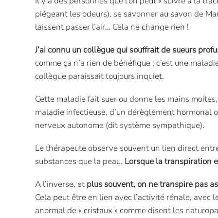
Il y a des personnes que l’on peut « suivre à la tra
piégeant les odeurs), se savonner au savon de Marse
laissent passer l’air… Cela ne change rien !
J’ai connu un collègue qui souffrait de sueurs prof
comme ça n’a rien de bénéfique ; c’est une maladi
collègue paraissait toujours inquiet.
Cette maladie fait suer ou donne les mains moites
maladie infectieuse, d’un dérèglement hormonal o
nerveux autonome (dit système sympathique).
Le thérapeute observe souvent un lien direct entre
substances que la peau.
Lorsque la transpiration 
A l’inverse, et
plus souvent, on ne transpire pas a
Cela peut être en lien avec l’activité rénale, avec 
anormal de « cristaux » comme disent les naturopa