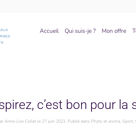
Accueil
Qui suis-je ?
Mon offre
T
spirez, c’est bon pour la 
par
Anne-Lise Collet
le
27 juin 2021
. Publié dans
Phyto et aroma
,
Sport
,