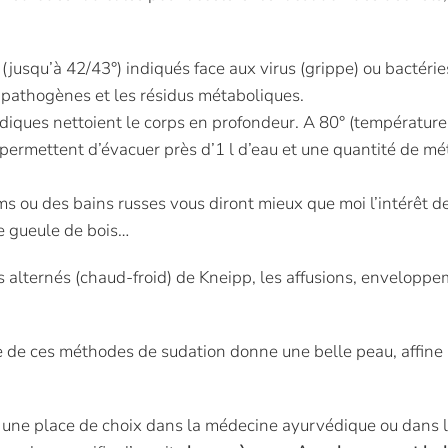
(jusqu’à 42/43°) indiqués face aux virus (grippe) ou bactéries,
s pathogènes et les résidus métaboliques.
diques nettoient le corps en profondeur. A 80° (température
ermettent d’évacuer près d’1 l d’eau et une quantité de mét
ou des bains russes vous diront mieux que moi l’intérêt de
e gueule de bois…
ns alternés (chaud-froid) de Kneipp, les affusions, enveloppem
re de ces méthodes de sudation donne une belle peau, affine
pe une place de choix dans la médecine ayurvédique ou dans 