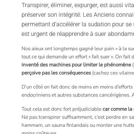
Transpirer, éliminer, expurger, est aussi vi
préserver son intégrité. Les Anciens conna
permettant d’accélérer la sudation pour se 
est urgent de réapprendre à suer abondamm
Nos aïeux ont longtemps gagné leur pain « à la sueu
tout ce qui demande un effort « fait suer ». On fait 
inventé des machines pour limiter le phénomène
(
perçoive pas les conséquences
(cachez ces vilaine
D’un côté on fait donc de moins en moins d’effort
endocriniens et autres substances cancérigènes. A
Tout cela est donc fort préjudiciable
car comme la m
Ne pas transpirer suffisamment, c’est perdre en s
hammam, un sauna finlandais ou monter une hutte d
moins coûteuse.