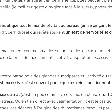
ce » tant elles transpirent en permanence. Elles peuvent bien s
ille (le meilleur geste d’hygiène face à la sueur), porter d
uses et que tout le monde l’évitait au bureau (en se pinçant l
e (hyperhidrose) qui révèle souvent
un état de nervosité et 
, exactement comme on a des sueurs froides en cas d’anxiété
u de la prise de médicaments, cette transpiration excessiv
 cette pathologie des glandes sudoripares et l’activité du r
est excessive, c’est souvent parce que les reins fonctionnent
ssez ou mal
(c’est un peu comme le cerveau, on utilise que 10
le stress. Ou en lien direct avec l’alimentation : c’est le cas
thes, ces déchets à l’origine des rhumatismes, produits par