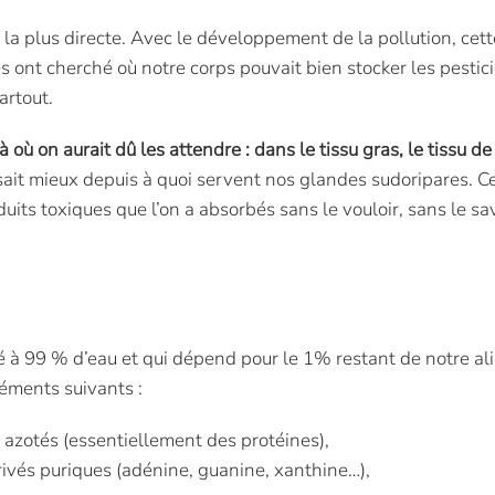
n la plus directe. Avec le développement de la pollution, ce
ont cherché où notre corps pouvait bien stocker les pesticide
partout.
là où on aurait dû les attendre : dans le tissu gras, le tissu 
ait mieux depuis à quoi servent nos glandes sudoripares. Ce
uits toxiques que l’on a absorbés sans le vouloir, sans le savo
sé à 99 % d’eau et qui dépend pour le 1% restant de notre al
léments suivants :
 azotés (essentiellement des protéines),
érivés puriques (adénine, guanine, xanthine…),