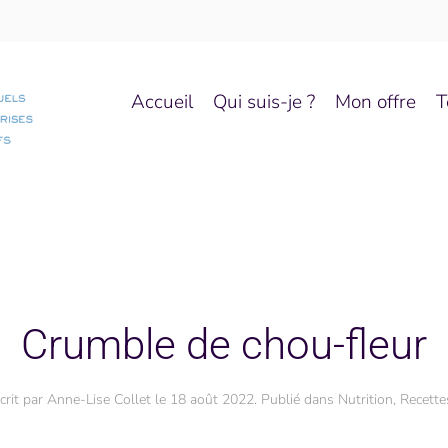
Accueil
Qui suis-je ?
Mon offre
T
Crumble de chou-fleur
crit par
Anne-Lise Collet
le
18 août 2022
. Publié dans
Nutrition
,
Recette