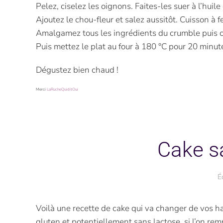
Pelez, ciselez les oignons. Faites-les suer à l’huil
Ajoutez le chou-fleur et salez aussitôt. Cuisson à 
Amalgamez tous les ingrédients du crumble puis c
Puis mettez le plat au four à 180 °C pour 20 minut
Dégustez bien chaud !
Merci
LaRucheQuiditOui
Cake sa
É
Voilà une recette de cake qui va changer de vos hab
gluten et potentiellement sans lactose, si l’on remp