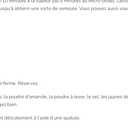
re 10 minutes à la vapeur (ou 5 minutes au micro-onde). Laisse
s jusqu’à obtenir une sorte de semoule. Vous pouvez aussi vou
ge ferme. Réservez.
la poudre d’amande, la poudre à lever, le sel, les jaunes des 
gez bien.
t délicatement à l’aide d’une spatule.