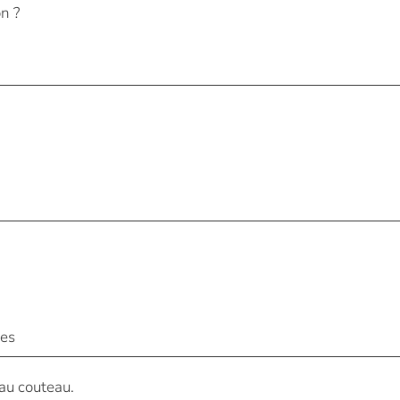
n ?
ées
au couteau.