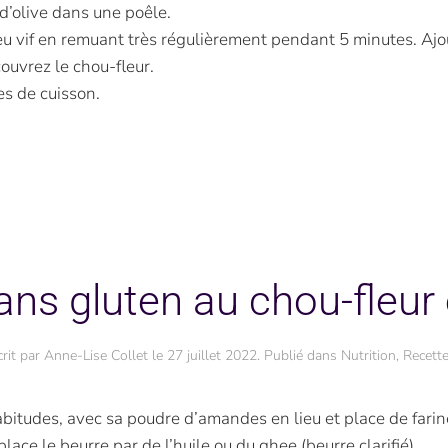
e d’olive dans une poêle.
feu vif en remuant très régulièrement pendant 5 minutes. Ajou
ouvrez le chou-fleur.
es de cuisson.
ns gluten au chou-fleur et
crit par
Anne-Lise Collet
le
27 juillet 2022
. Publié dans
Nutrition
,
Recett
itudes, avec sa poudre d’amandes en lieu et place de farine. T
lace le beurre par de l’huile ou du ghee (beurre clarifié).