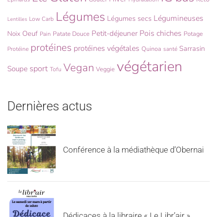
Légumes
Légumineuses
Légumes secs
Low Carb
Lentilles
Pois chiches
Oeuf
Petit-déjeuner
Noix
Patate Douce
Potage
Pain
protéines
protéines végétales
Sarrasin
Quinoa
Protéine
santé
végétarien
Vegan
sport
Soupe
Veggie
Tofu
Dernières actus
Conférence à la médiathèque d’Obernai
Dédicaces à la libraire « Le Libr’air »