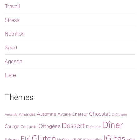
Travail
Stress
Nutrition
Sport
Agenda
Livre
Thèmes
Chocolat
Automne
Chaleur
Avoine
Amandes
Amande
Châtaigne
Dîner
Dessert
Cétogène
Courge
Courgette
Déjeuner
Gluten
IG bas
Eté
Hiver
Kéto
Goûter
Epinards
Hydratation