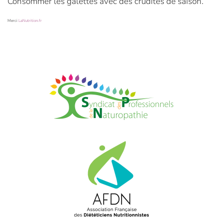
Consommer les galettes avec des crudités de saison.
Merci
LaNutrition.fr