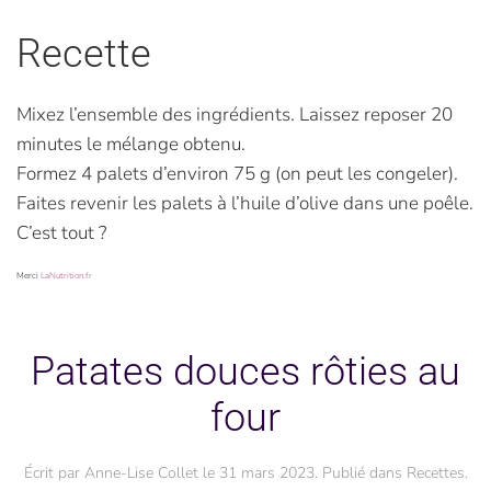
Recette
Mixez l’ensemble des ingrédients. Laissez reposer 20
minutes le mélange obtenu.
Formez 4 palets d’environ 75 g (on peut les congeler).
Faites revenir les palets à l’huile d’olive dans une poêle.
C’est tout ?
Merci
LaNutrition.fr
Patates douces rôties au
four
Écrit par
Anne-Lise Collet
le
31 mars 2023
. Publié dans
Recettes
.