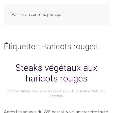
Passer au contenu principal
Étiquette :
Haricots rouges
Steaks végétaux aux
haricots rouges
Écrit par
Anne-Lise Collet
le
9 avril 2023
. Publié dans
Nutrition
,
Recettes
.
Après les agapes du WE pascal, voici une recette toute