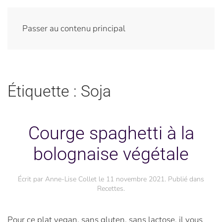
Passer au contenu principal
Étiquette :
Soja
Courge spaghetti à la
bolognaise végétale
Écrit par
Anne-Lise Collet
le
11 novembre 2021
. Publié dans
Recettes
.
Pour ce plat vegan, sans gluten, sans lactose, il vous