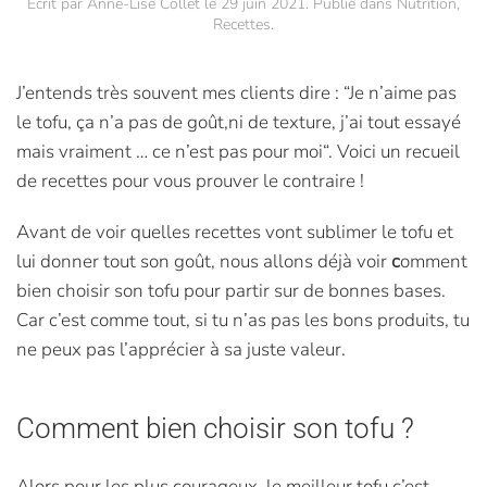
Écrit par
Anne-Lise Collet
le
29 juin 2021
. Publié dans
Nutrition
,
Recettes
.
J’entends très souvent mes clients dire : “Je n’aime pas
le tofu, ça n’a pas de goût,ni de texture, j’ai tout essayé
mais vraiment … ce n’est pas pour moi“. Voici un recueil
de recettes pour vous prouver le contraire !
Avant de voir quelles recettes vont sublimer le tofu et
lui donner tout son goût, nous allons déjà voir
c
omment
bien choisir son tofu pour partir sur de bonnes bases.
Car c’est comme tout, si tu n’as pas les bons produits, tu
ne peux pas l’apprécier à sa juste valeur.
Comment bien choisir son tofu ?
Alors pour les plus courageux, le meilleur tofu c’est