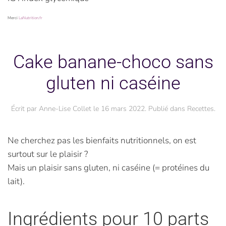
Merci
LaNutrition.fr
Cake banane-choco sans
gluten ni caséine
Écrit par
Anne-Lise Collet
le
16 mars 2022
. Publié dans
Recettes
.
Ne cherchez pas les bienfaits nutritionnels, on est
surtout sur le plaisir ?
Mais un plaisir sans gluten, ni caséine (= protéines du
lait).
Ingrédients pour 10 parts