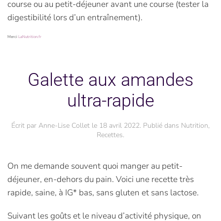
course ou au petit-déjeuner avant une course (tester la
digestibilité lors d’un entraînement).
Merci
LaNutrition.fr
Galette aux amandes
ultra-rapide
Écrit par
Anne-Lise Collet
le
18 avril 2022
. Publié dans
Nutrition
,
Recettes
.
On me demande souvent quoi manger au petit-
déjeuner, en-dehors du pain. Voici une recette très
rapide, saine, à IG* bas, sans gluten et sans lactose.
Suivant les goûts et le niveau d’activité physique, on