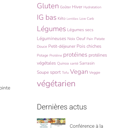
Gluten
Hiver
Goûter
Hydratation
IG bas
Kéto
Low Carb
Lentilles
Légumes
Légumes secs
Légumineuses
Oeuf
Noix
Patate
Pain
Pois chiches
Petit-déjeuner
Douce
protéines
protéines
Potage
Protéine
végétales
Sarrasin
Quinoa
santé
Vegan
sport
Soupe
Veggie
Tofu
végétarien
ointe
Dernières actus
Conférence à la