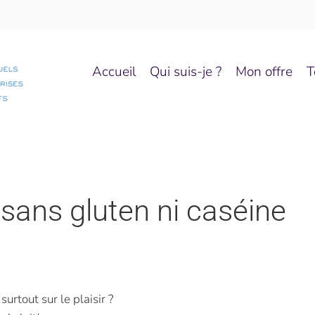
Accueil
Qui suis-je ?
Mon offre
T
ans gluten ni caséine
urtout sur le plaisir ?