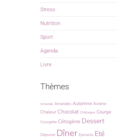
Stress
Nutrition
Sport
Agenda
Livre
Thèmes
Automne
Avoine
Amandes
Amande
Chocolat
Chaleur
Courge
Châtaigne
Dessert
Cétogène
Courgette
Dîner
Eté
Déjeuner
Epinards