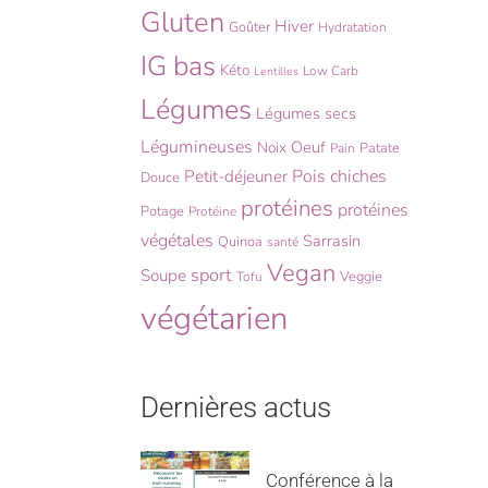
Gluten
Hiver
Goûter
Hydratation
IG bas
Kéto
Low Carb
Lentilles
Légumes
Légumes secs
Légumineuses
Oeuf
Noix
Patate
Pain
Pois chiches
Petit-déjeuner
Douce
protéines
protéines
Potage
Protéine
végétales
Sarrasin
Quinoa
santé
Vegan
sport
Soupe
Veggie
Tofu
végétarien
Dernières actus
Conférence à la