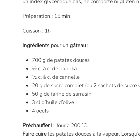
un index glycémique bas, ne comporte ni gluten ni l
Préparation : 15 min
Cuisson : 1h
Ingrédients pour un gâteau :
700 g de patates douces
½ c. à c. de paprika
½ c. à c. de cannelle
20 g de sucre complet (ou 2 sachets de sucre v
50 g de farine de sarrasin
3 cl d’huile d’olive
4 oeufs
Préchauffer
le four à 200 °C.
Faire cuire
les patates douces à la vapeur. Lorsqu’el