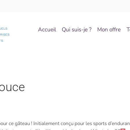
Accueil
Qui suis-je ?
Mon offre
T
douce
ur ce gâteau ! Initialement conçu pour les sports d’enduranc