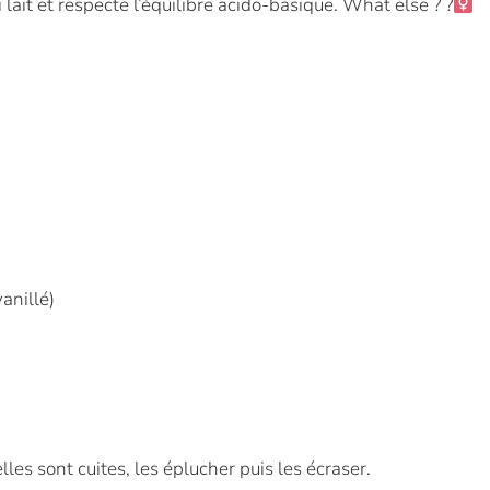
ait et respecte l’équilibre acido-basique. What else ? ?‍
anillé)
les sont cuites, les éplucher puis les écraser.