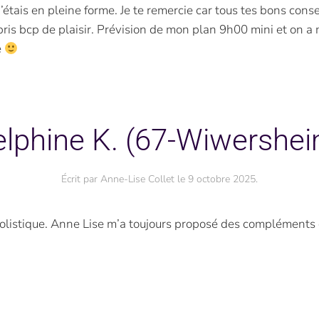
j’étais en pleine forme. Je te remercie car tous tes bons cons
i pris bcp de plaisir. Prévision de mon plan 9h00 mini et on a 
e
lphine K. (67-Wiwershe
Écrit par
Anne-Lise Collet
le
9 octobre 2025
.
holistique. Anne Lise m’a toujours proposé des compléments d