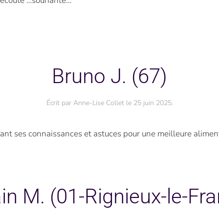
l’écoute …souriante…
Bruno J. (67)
Écrit par
Anne-Lise Collet
le
25 juin 2025
.
ant ses connaissances et astuces pour une meilleure aliment
in M. (01-Rignieux-le-Fr