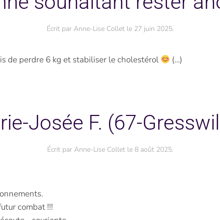
nne souhaitant rester a
Écrit par
Anne-Lise Collet
le
27 juin 2025
.
s de perdre 6 kg et stabiliser le cholestérol
(…)
ie-Josée F. (67-Gresswil
Écrit par
Anne-Lise Collet
le
8 août 2025
.
ionnements.
utur combat !!!