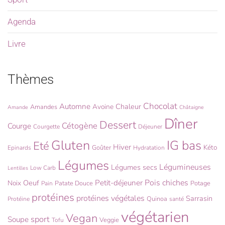
Agenda
Livre
Thèmes
Chocolat
Automne
Chaleur
Avoine
Amandes
Amande
Châtaigne
Dîner
Dessert
Cétogène
Courge
Courgette
Déjeuner
Gluten
IG bas
Eté
Hiver
Kéto
Goûter
Epinards
Hydratation
Légumes
Légumineuses
Légumes secs
Low Carb
Lentilles
Pois chiches
Oeuf
Petit-déjeuner
Noix
Patate Douce
Potage
Pain
protéines
protéines végétales
Sarrasin
Quinoa
Protéine
santé
végétarien
Vegan
sport
Soupe
Veggie
Tofu