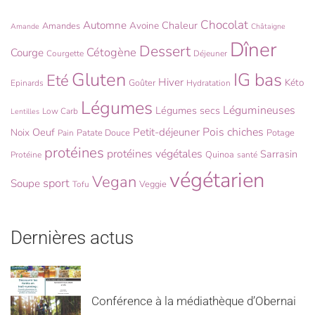
Chocolat
Automne
Chaleur
Avoine
Amandes
Amande
Châtaigne
Dîner
Dessert
Cétogène
Courge
Courgette
Déjeuner
Gluten
IG bas
Eté
Hiver
Kéto
Goûter
Epinards
Hydratation
Légumes
Légumineuses
Légumes secs
Low Carb
Lentilles
Pois chiches
Oeuf
Petit-déjeuner
Noix
Patate Douce
Potage
Pain
protéines
protéines végétales
Sarrasin
Quinoa
Protéine
santé
végétarien
Vegan
sport
Soupe
Veggie
Tofu
Dernières actus
Conférence à la médiathèque d’Obernai