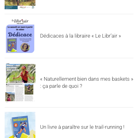
Dédicaces à la libraire « Le Libr’air »
« Naturellement bien dans mes baskets »
: ça parle de quoi ?
Un livre à paraître sur le trail-running !