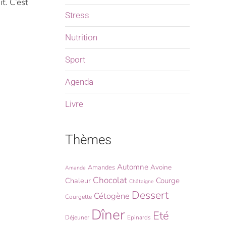
t. C’est
Stress
Nutrition
Sport
Agenda
Livre
Thèmes
Automne
Avoine
Amandes
Amande
Chocolat
Chaleur
Courge
Châtaigne
Dessert
Cétogène
Courgette
Dîner
Eté
Déjeuner
Epinards