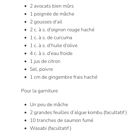
2 avocats bien mûrs
1 poignée de mâche
2 gousses d’ail
2 c. à s. d’oignon rouge haché
1 c. à s. de curcuma
1 c. à s. d’huile d’olive
4 c. à s. d’eau froide
1 jus de citron
Sel, poivre
1 cm de gingembre frais haché
Pour la garniture
Un peu de mâche
2 grandes feuilles d’algue kombu (facultatif )
10 tranches de saumon fumé
Wasabi (facultatif )