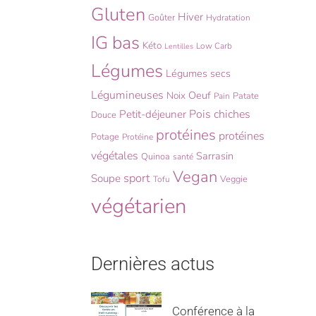
Gluten
Hiver
Goûter
Hydratation
IG bas
Kéto
Low Carb
Lentilles
Légumes
Légumes secs
Légumineuses
Oeuf
Noix
Patate
Pain
Pois chiches
Petit-déjeuner
Douce
protéines
protéines
Potage
Protéine
végétales
Sarrasin
Quinoa
santé
Vegan
sport
Soupe
Veggie
Tofu
végétarien
Dernières actus
Conférence à la