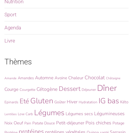
Nutrition
Sport
Agenda
Livre
Thèmes
Chocolat
Automne
Chaleur
Avoine
Amandes
Amande
Châtaigne
Dîner
Dessert
Cétogène
Courge
Courgette
Déjeuner
Gluten
IG bas
Eté
Hiver
Kéto
Goûter
Epinards
Hydratation
Légumes
Légumineuses
Légumes secs
Low Carb
Lentilles
Pois chiches
Oeuf
Petit-déjeuner
Noix
Patate Douce
Potage
Pain
protéines
protéines végétales
Sarrasin
Quinoa
Protéine
santé