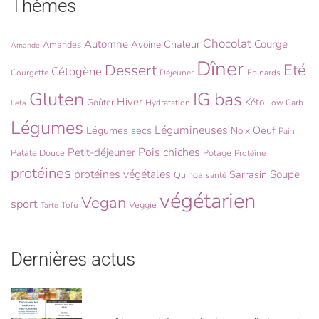
Thèmes
Chocolat
Automne
Chaleur
Courge
Avoine
Amandes
Amande
Dîner
Eté
Dessert
Cétogène
Courgette
Déjeuner
Epinards
Gluten
IG bas
Hiver
Kéto
Goûter
Hydratation
Low Carb
Feta
Légumes
Légumineuses
Légumes secs
Oeuf
Noix
Pain
Pois chiches
Petit-déjeuner
Patate Douce
Potage
Protéine
protéines
protéines végétales
Sarrasin
Soupe
Quinoa
santé
végétarien
Vegan
sport
Veggie
Tofu
Tarte
Dernières actus