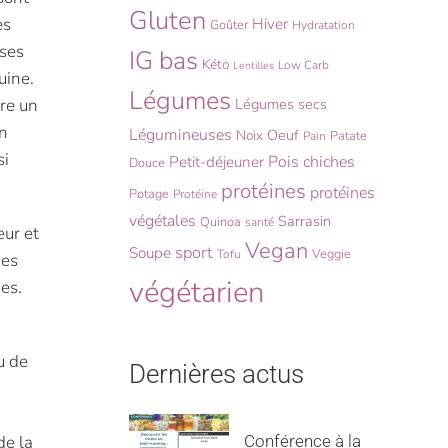
Gluten
es
Hiver
Goûter
Hydratation
ses
IG bas
Kéto
Low Carb
Lentilles
uine.
Légumes
ire un
Légumes secs
on
Légumineuses
Oeuf
Noix
Patate
Pain
si
Pois chiches
Petit-déjeuner
Douce
protéines
protéines
Potage
Protéine
végétales
Sarrasin
Quinoa
santé
eur et
Vegan
sport
Soupe
Veggie
Tofu
ies
végétarien
es.
u de
Dernières actus
Conférence à la
de la