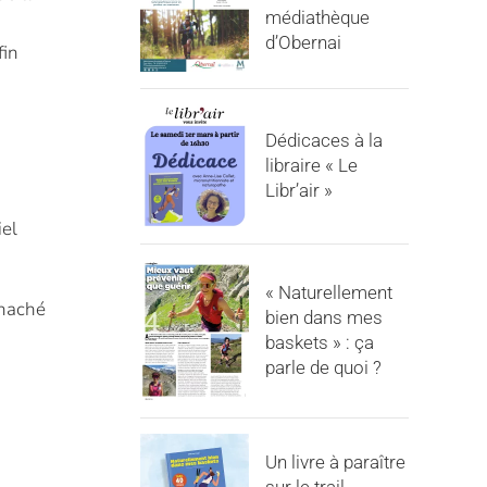
médiathèque
d’Obernai
fin
Dédicaces à la
libraire « Le
Libr’air »
iel
« Naturellement
 haché
bien dans mes
baskets » : ça
parle de quoi ?
Un livre à paraître