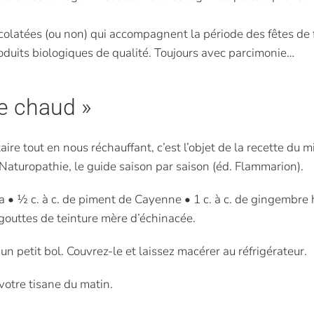
olatées (ou non) qui accompagnent la période des fêtes de 
produits biologiques de qualité. Toujours avec parcimonie…
de chaud »
e tout en nous réchauffant, c’est l’objet de la recette du m
 Naturopathie, le guide saison par saison (éd. Flammarion).
uma • ½ c. à c. de piment de Cayenne • 1 c. à c. de gingembre
0 gouttes de teinture mère d’échinacée.
n petit bol. Couvrez-le et laissez macérer au réfrigérateur.
 votre tisane du matin.