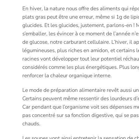
En hiver, la nature nous offre des aliments qui rép
plats gras peut être une erreur, même si 1g de lip
glucides. Et les glucides, justement, parlons-en !
s’emballer, les évincer à ce moment de l’année n’
de glucose, notre carburant cellulaire. L’hiver, il
légumineuses, plus riches en amidon, et certains 
racines vont développer tout leur potentiel réchauf
considérés comme les plus énergétiques. Plus longu
renforcer la chaleur organique interne.
Le mode de préparation alimentaire revêt aussi une
Certains peuvent même ressentir des lourdeurs d’es
Car pendant que l’organisme voit ses dépenses méta
pas concentré sur sa fonction digestive, qui se pass
chauds.
Les soupes vont ainsi entretenir la sensation de c