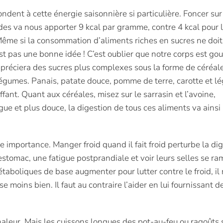
ondent à cette énergie saisonnière si particulière. Foncer sur
ides va nous apporter 9 kcal par gramme, contre 4 kcal pour 
 Même si la consommation d’aliments riches en sucres ne doi
est pas une bonne idée ! C’est oublier que notre corps est g
 appréciera des sucres plus complexes sous la forme de céréal
légumes. Panais, patate douce, pomme de terre, carotte et 
fant. Quant aux céréales, misez sur le sarrasin et l’avoine,
e et plus douce, la digestion de tous ces aliments va ainsi
 importance. Manger froid quand il fait froid perturbe la dig
tomac, une fatigue postprandiale et voir leurs selles se ram
boliques de base augmenter pour lutter contre le froid, il 
e moins bien. Il faut au contraire l’aider en lui fournissant d
haleur. Mais les cuissons longues des pot-au-feu ou ragoûts 