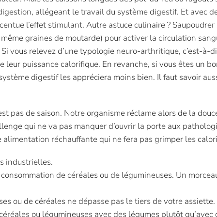
igestion, allégeant le travail du système digestif. Et avec d
entue l’effet stimulant. Autre astuce culinaire ?
Saupoudrer 
ou même graines de moutarde) pour activer la circulation sang
. Si vous relevez d’une typologie neuro-arthritique, c’est-à-d
ute leur puissance calorifique. En revanche, si vous êtes un b
système digestif les appréciera moins bien. Il faut savoir aus
’est pas de saison. Notre organisme réclame alors de la douc
llenge qui ne va pas manquer d’ouvrir la porte aux patholog
 alimentation réchauffante qui ne fera pas grimper les calori
s industrielles.
la consommation de céréales ou de légumineuses. Un morcea
es ou de céréales ne dépasse pas le tiers de votre assiette.
céréales ou légumineuses avec des légumes plutôt qu’avec 