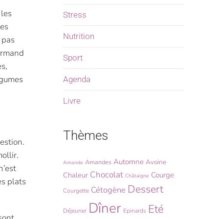
 les
Stress
les
Nutrition
t pas
ourmand
Sport
es,
légumes
Agenda
Livre
Thèmes
estion.
ollir.
Automne
Avoine
Amandes
Amande
n’est
Chocolat
Chaleur
Courge
Châtaigne
es plats
Dessert
Cétogène
Courgette
Dîner
Eté
Déjeuner
Epinards
sont