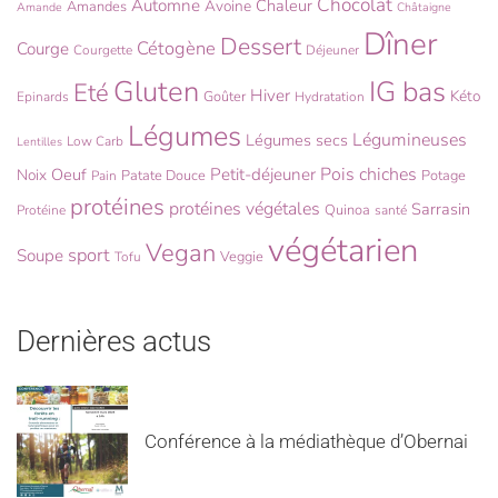
Chocolat
Automne
Chaleur
Avoine
Amandes
Amande
Châtaigne
Dîner
Dessert
Cétogène
Courge
Courgette
Déjeuner
Gluten
IG bas
Eté
Hiver
Kéto
Goûter
Epinards
Hydratation
Légumes
Légumineuses
Légumes secs
Low Carb
Lentilles
Pois chiches
Oeuf
Petit-déjeuner
Noix
Patate Douce
Potage
Pain
protéines
protéines végétales
Sarrasin
Quinoa
Protéine
santé
végétarien
Vegan
sport
Soupe
Veggie
Tofu
Dernières actus
Conférence à la médiathèque d’Obernai