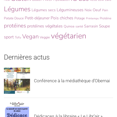
Légumes
Légumineuses
Légumes secs
Oeuf
Noix
Pain
Pois chiches
Petit-déjeuner
Patate Douce
Potage
Protéine
Printemps
protéines
protéines végétales
Sarrasin
Soupe
Quinoa
santé
végétarien
Vegan
sport
Veggie
Tofu
Dernières actus
Conférence à la médiathèque d’Obernai
Dédicaces à la libraire « Le Libr’air »