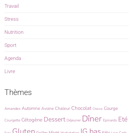
Travail
Stress
Nutrition
Sport
Agenda
Livre
Thèmes
Chocolat
Automne
Chaleur
Courge
Avoine
Amandes
Chèvre
Dîner
Eté
Dessert
Cétogène
Courgette
Déjeuner
Epinards
Gluten
IG bas
Hiver
Kéto
Goûter
Hydratation
Low Carb
Feta