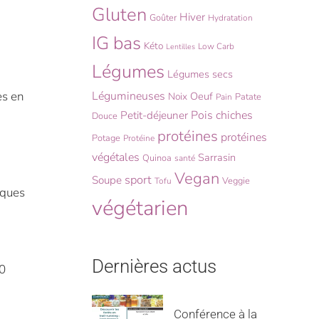
Gluten
Hiver
Goûter
Hydratation
IG bas
Kéto
Low Carb
Lentilles
Légumes
Légumes secs
es en
Légumineuses
Oeuf
Noix
Patate
Pain
Pois chiches
Petit-déjeuner
Douce
protéines
protéines
Potage
Protéine
végétales
Sarrasin
Quinoa
santé
Vegan
sport
Soupe
Veggie
Tofu
elques
végétarien
Dernières actus
20
Conférence à la