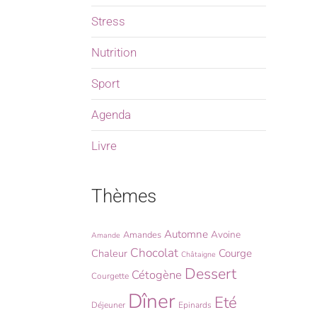
Stress
Nutrition
Sport
Agenda
Livre
Thèmes
Automne
Avoine
Amandes
Amande
Chocolat
Chaleur
Courge
Châtaigne
Dessert
Cétogène
Courgette
Dîner
Eté
Déjeuner
Epinards