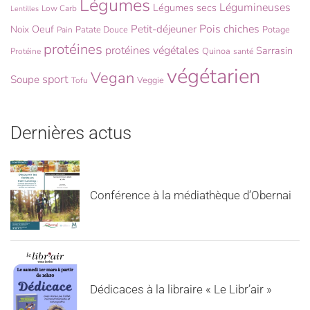
Légumes
Légumineuses
Légumes secs
Low Carb
Lentilles
Pois chiches
Oeuf
Petit-déjeuner
Noix
Patate Douce
Potage
Pain
protéines
protéines végétales
Sarrasin
Quinoa
Protéine
santé
végétarien
Vegan
sport
Soupe
Veggie
Tofu
Dernières actus
Conférence à la médiathèque d’Obernai
Dédicaces à la libraire « Le Libr’air »