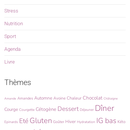
Stress
Nutrition
Sport
Agenda
Livre
Thèmes
Chocolat
Automne
Chaleur
Avoine
Amandes
Amande
Châtaigne
Dîner
Dessert
Cétogène
Courge
Courgette
Déjeuner
Gluten
IG bas
Eté
Hiver
Kéto
Goûter
Epinards
Hydratation