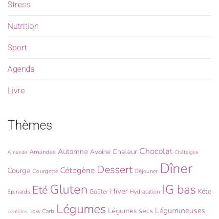
Stress
Nutrition
Sport
Agenda
Livre
Thèmes
Chocolat
Automne
Chaleur
Avoine
Amandes
Amande
Châtaigne
Dîner
Dessert
Cétogène
Courge
Courgette
Déjeuner
Gluten
IG bas
Eté
Hiver
Kéto
Goûter
Epinards
Hydratation
Légumes
Légumineuses
Légumes secs
Low Carb
Lentilles